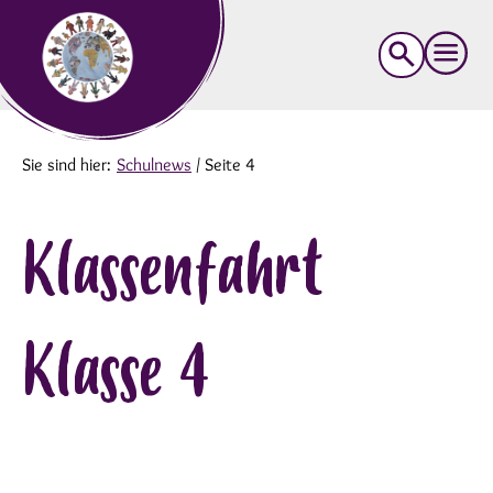
Suche
nach:
Sie sind hier:
Schulnews
/
Seite 4
Klassenfahrt
Klasse 4