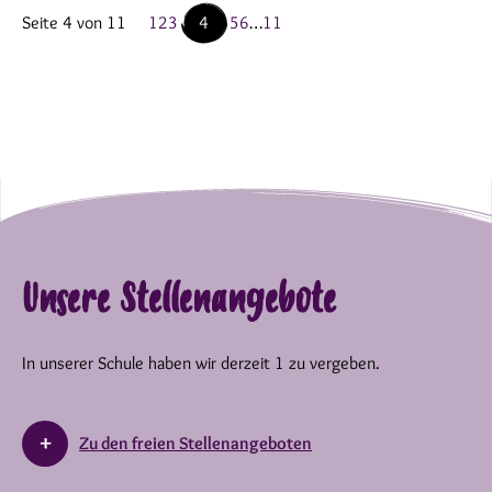
Seite 4 von 11
1
2
3
4
5
6
…
11
Unsere Stellenangebote
In unserer Schule haben wir derzeit 1 zu vergeben.
Zu den freien Stellenangeboten